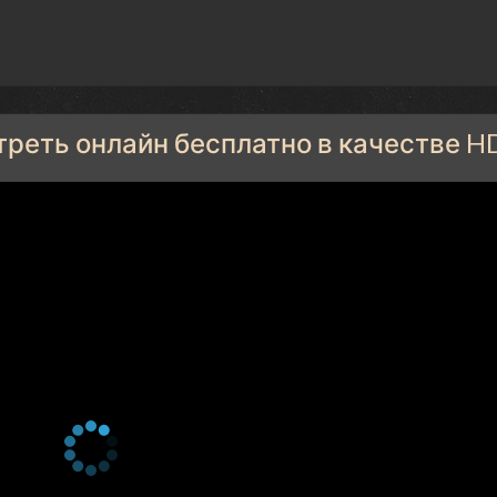
треть онлайн бесплатно в качестве H