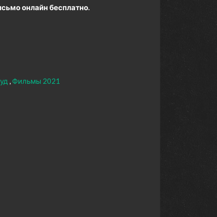
сьмо онлайн бесплатно.
вуд
Фильмы 2021