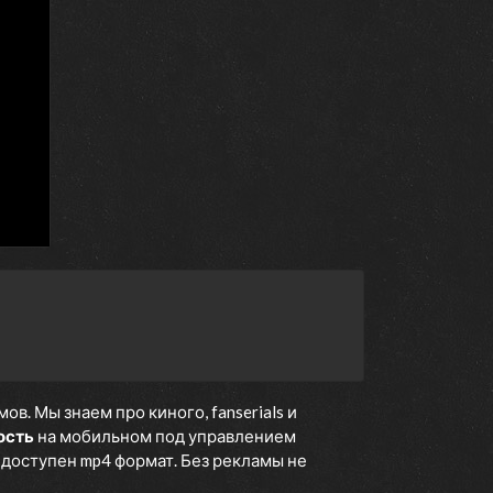
. Мы знаем про киного, fanserials и
ость
на мобильном под управлением
е доступен mp4 формат. Без рекламы не