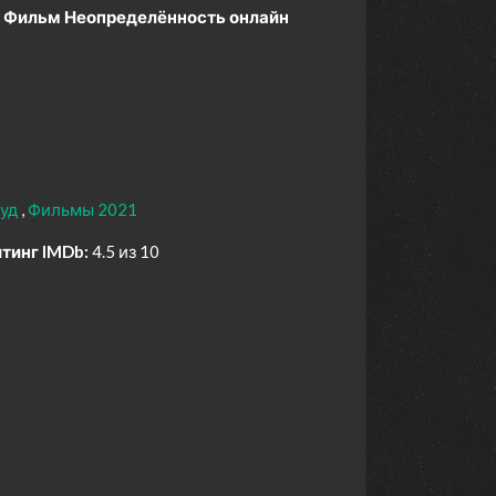
Фильм Неопределённость онлайн
вуд
Фильмы 2021
тинг IMDb:
4.5 из 10