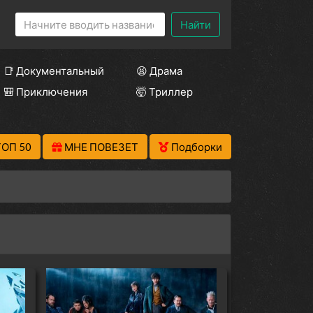
Найти
📑 Документальный
😫 Драма
🎒 Приключения
🤯 Триллер
ТОП 50
МНЕ ПОВЕЗЕТ
Подборки