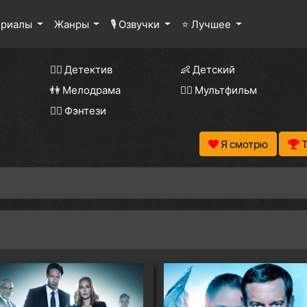
ериалы
Жанры
🎙 Озвучки
⭐ Лучшее
🕵️‍♂️ Детектив
👶 Детский
👫 Мелодрама
🧚‍♀️ Мультфильм
🧝‍♂️ Фэнтези
Я смотрю