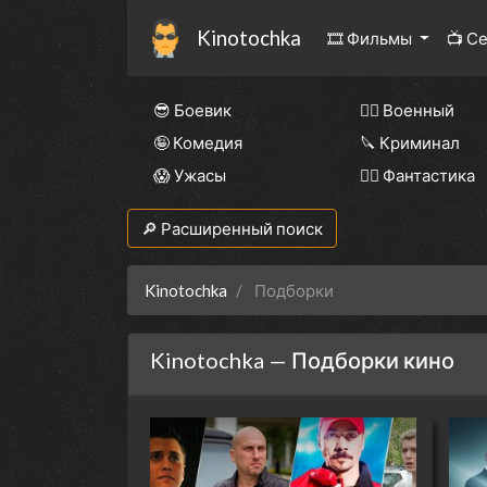
Kinotochka
🎞 Фильмы
📺 С
😎 Боевик
👨‍✈️ Военный
🤪 Комедия
🔪 Криминал
😱 Ужасы
🧙‍♀️ Фантастика
🔎 Расширенный поиск
Kinotochka
Подборки
Kinotochka — Подборки кино